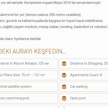
de yer almaktadır. Kompleksin inşaatı Mayıs 2016’da tamamlanmıştır.
mükemmel bir yer (denize sadece 200 metre uzaklıkta)
rn, güvenli ve kaliteli koşullarda kaygısız bir hayat hayal edebilirsiniz.
, sağlıklı yaşam merkezi, masaj odaları, bowling, basketbol ve voleybol s
rı daire fiyatlarına dahildir.
DEKİ AURAYI KEŞFEDİN…
stance to Airport Antalya: 135 км
Distance to Shopping: 2
oor Plans Size: 75 m² – 121 m²
Apartments Count: 8
ntral satellite system
Car parking
door swimming pool
Open pool