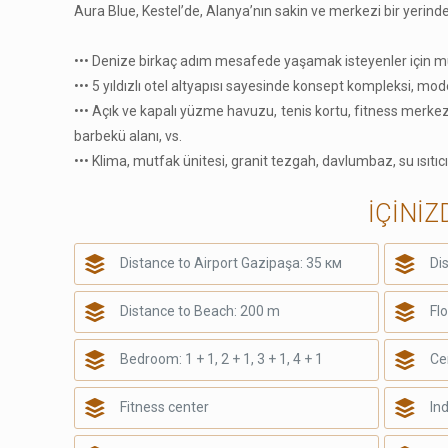
Aura Blue, Kestel’de, Alanya’nın sakin ve merkezi bir yerin
••• Denize birkaç adım mesafede yaşamak isteyenler için 
••• 5 yıldızlı otel altyapısı sayesinde konsept kompleksi, mode
••• Açık ve kapalı yüzme havuzu, tenis kortu, fitness merkezi
barbekü alanı, vs.
••• Klima, mutfak ünitesi, granit tezgah, davlumbaz, su ısıtıcıla
İÇİNİZ
Distance to Airport Gazipaşa: 35 км
Di
Distance to Beach: 200 m
Fl
Bedroom: 1 + 1, 2 + 1, 3 + 1, 4 + 1
Ce
Fitness center
In