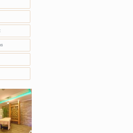
t
ms
s