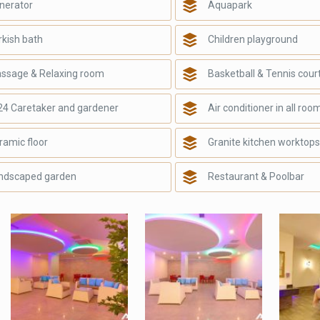
nerator
Aquapark
rkish bath
Children playground
ssage & Relaxing room
Basketball & Tennis cour
24 Caretaker and gardener
Air conditioner in all roo
ramic floor
Granite kitchen worktop
ndscaped garden
Restaurant & Poolbar