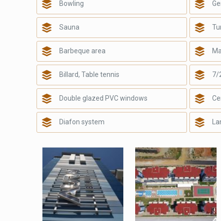
Bowling
Ge
Sauna
Tu
Barbeque area
Ma
Billard, Table tennis
7/
Double glazed PVC windows
Ce
Diafon system
La